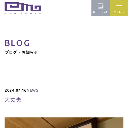
RESERVE
MENU
BLOG
CONCEPT
PICK UP
FARM
ブログ・お知らせ
OUR CAFE
APPAREL
BLOG
CONTACT
2024.07.16
NEWS
大丈夫