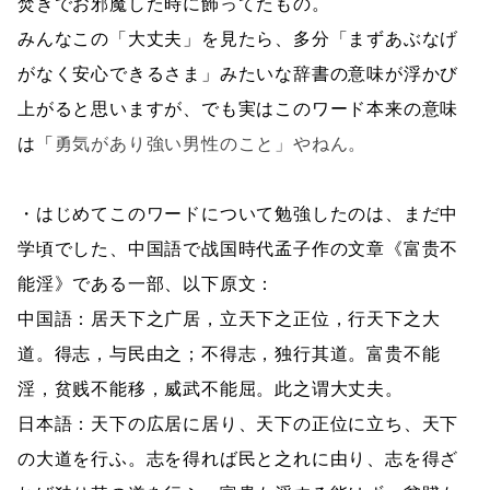
焚きでお邪魔した時に飾ってたもの。
みんなこの「大丈夫」を見たら、多分「まず
あぶなげ
がなく安心できるさま」みたいな辞書の意味が浮かび
上がると思いますが、でも実はこのワード本来の意味
は「
勇気があり強い男性のこと」やねん。
・はじめてこのワードについて勉強したのは、まだ中
学頃でした、中国語で战国時代孟子作の文章《富贵不
能淫》である一部、以下原文：
中国語：居天下之广居，立天下之正位，行天下之大
道。得志，与民由之；不得志，独行其道。富贵不能
淫，贫贱不能移，威武不能屈。此之谓大丈夫。
日本語：天下の広居に居り、天下の正位に立ち、天下
の大道を行ふ。志を得れば民と之れに由り、志を得ざ