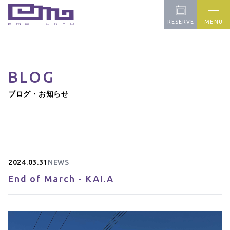
RESERVE
MENU
BLOG
CONCEPT
PICK UP
FARM
ブログ・お知らせ
OUR CAFE
APPAREL
BLOG
CONTACT
2024.03.31
NEWS
End of March - KAI.A