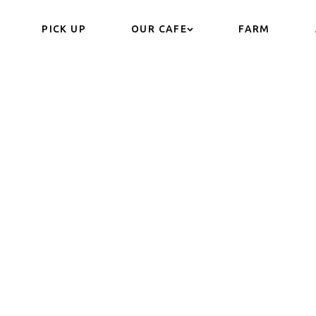
PICK UP
OUR CAFE
FARM
CONCEPT
PICK UP
FARM
OUR CAFE
APPAREL
BLOG
CONTACT