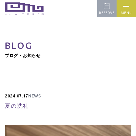
RESERVE
MENU
BLOG
CONCEPT
PICK UP
FARM
ブログ・お知らせ
OUR CAFE
APPAREL
BLOG
CONTACT
2024.07.17
NEWS
夏の洗礼